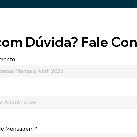
com Dúvida? Fale Con
mento
e
 de Mensagem