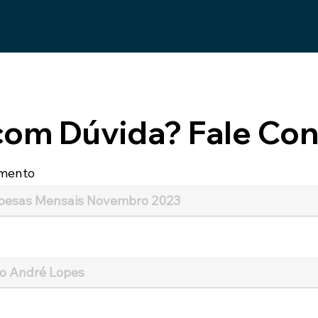
com Dúvida? Fale Con
mento
e