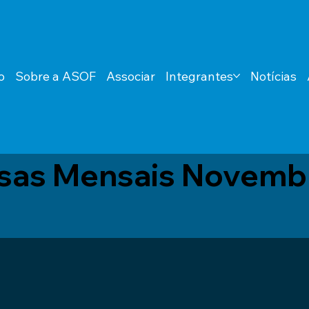
o
Sobre a ASOF
Associar
Integrantes
Notícias
sas Mensais Novemb