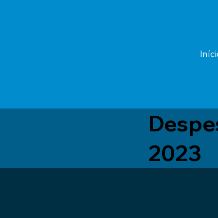
Iníci
Despe
2023