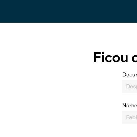
Ficou 
Docu
Nom