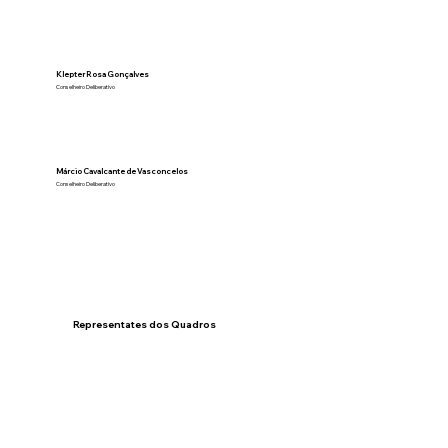
Klepter Rosa Gonçalves
Conselheiro Deliberativo
Márcio Cavalcante de Vasconcelos
Conselheiro Deliberativo
Representates dos Quadros