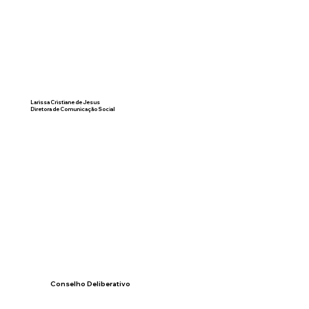
Larissa Cristiane de Jesus
Diretora de Comunicação Social
Conselho Deliberativo