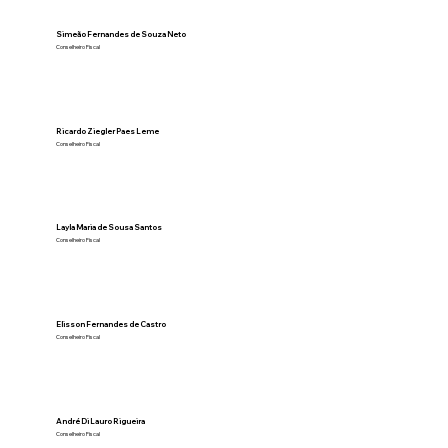
Simeão Fernandes de Souza Neto
Conselheiro Fiscal
Ricardo Ziegler Paes Leme
Conselheiro Fiscal
Layla Maria de Sousa Santos
Conselheiro Fiscal
Elisson Fernandes de Castro
Conselheiro Fiscal
André Di Lauro Rigueira
Conselheiro Fiscal