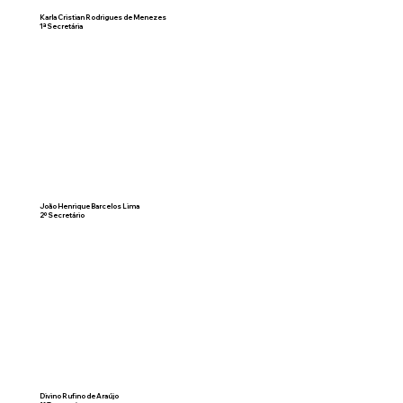
Karla Cristian Rodrigues de Menezes
1ª Secretária
João Henrique Barcelos Lima
2º Secretário
Divino Rufino de Araújo