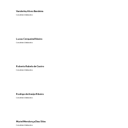
Vanderley Alves Bandeira
Conselheiro Deliberativo
Lucas Cerqueira Ribeiro
Conselheiro Deliberativo
Roberto Rabelo de Castro
Conselheiro Deliberativo
Rodrigo de Araújo Ribeiro
Conselheiro Deliberativo
Muriel Mendonça Dias Silva
Conselheiro Deliberativo