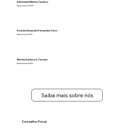
Aderivaldo Martins Cardoso
Representante QOPMA
Ricardo Alexandre Fernandes Ferro
Representante QOPM
Wesley Eufrásio G. Ferreira
Representante QOPMS
Saiba mais sobre nós
Conselho Fiscal