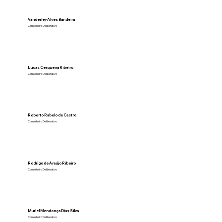
Vanderley Alves Bandeira
Conselheiro Deliberativo
Lucas Cerqueira Ribeiro
Conselheiro Deliberativo
Roberto Rabelo de Castro
Conselheiro Deliberativo
Rodrigo de Araújo Ribeiro
Conselheiro Deliberativo
Muriel Mendonça Dias Silva
Conselheiro Deliberativo