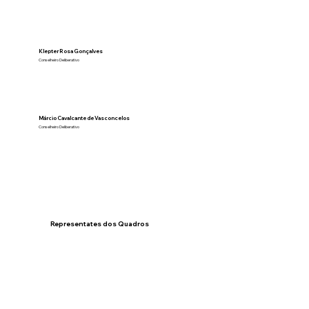
Klepter Rosa Gonçalves
Conselheiro Deliberativo
Márcio Cavalcante de Vasconcelos
Conselheiro Deliberativo
Representates dos Quadros