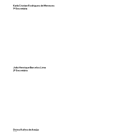
Karla Cristian Rodrigues de Menezes
1ª Secretária
João Henrique Barcelos Lima
2º Secretário
Divino Rufino de Araújo