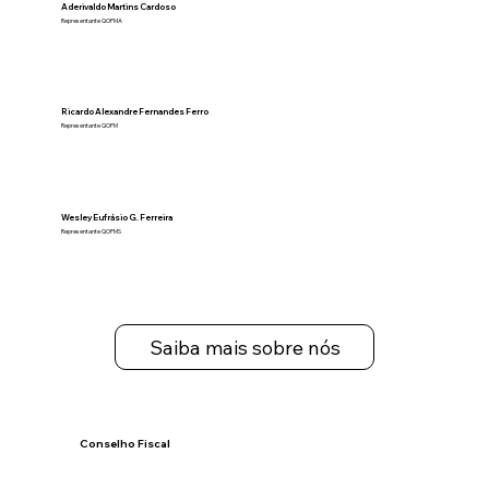
Aderivaldo Martins Cardoso
Representante QOPMA
Ricardo Alexandre Fernandes Ferro
Representante QOPM
Wesley Eufrásio G. Ferreira
Representante QOPMS
Saiba mais sobre nós
Conselho Fiscal