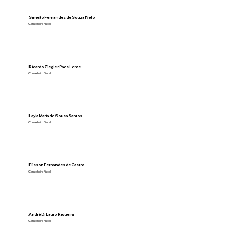
Simeão Fernandes de Souza Neto
Conselheiro Fiscal
Ricardo Ziegler Paes Leme
Conselheiro Fiscal
Layla Maria de Sousa Santos
Conselheiro Fiscal
Elisson Fernandes de Castro
Conselheiro Fiscal
André Di Lauro Rigueira
Conselheiro Fiscal