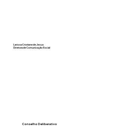
Larissa Cristiane de Jesus
Diretora de Comunicação Social
Conselho Deliberativo