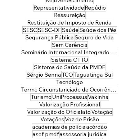
Rejuvenescimento
Representatividade
Repúdio
Ressureição
Restituição de Imposto de Renda
SESC
SESC-DF
Saúde
Saúde dos Pés
Segurança Pública
Seguro de Vida
Sem Carência
Seminário Internacional Integrado de Segurança Pública e Defesa
Sistema OTTO
Sistema de Saúde da PMDF
Sérgio Senna
TCO
Taguatinga Sul
Tecnólogo
Termo Circunstanciado de Ocorrência
Turismo
UniProcessus
Vakinha
Valorização Profissional
Valorização do Oficialato
Votação
Votações
Voz de Prisão
academias de polícia
acórdão
asof pmdf
assessoria jurídica