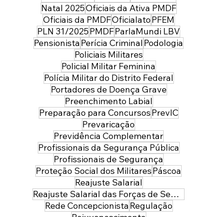
Natal 2025
Oficiais da Ativa PMDF
Oficiais da PMDF
Oficialato
PFEM
PLN 31/2025
PMDF
ParlaMundi LBV
Pensionista
Perícia Criminal
Podologia
Policiais Militares
Policial Militar Feminina
Polícia Militar do Distrito Federal
Portadores de Doença Grave
Preenchimento Labial
Preparação para Concursos
PrevIC
Prevaricação
Previdência Complementar
Profissionais da Segurança Pública
Profissionais de Segurança
Proteção Social dos Militares
Páscoa
Reajuste Salarial
Reajuste Salarial das Forças de Segurança do Distrito Federal
Rede Concepcionista
Regulação