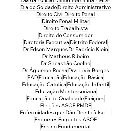
Dia da Policial Militar Feminina PMDF
Dia do Soldado
Direito Administrativo
Direito Civil
Direito Penal
Direito Penal Militar
Direito Trabalhista
Direito do Consumidor
Diretoria Executiva
Distrito Federal
Dr Edson Marques
Dr Fabrício Klein
Dr Matheus Ribeiro
Dr Sebastião Coelho
Dr Águimon Rocha
Dra. Lívia Borges
EAD
Educação
Educação Básica
Educação Católica
Educação Infantil
Educação Montessoriana
Educação de Qualidade
Eleições
Eleições ASOF PMDF
Enfermidades que Dão Direito à Isenção de Imposto de Renda
Enquetes
Enquetes ASOF
Ensino Fundamental