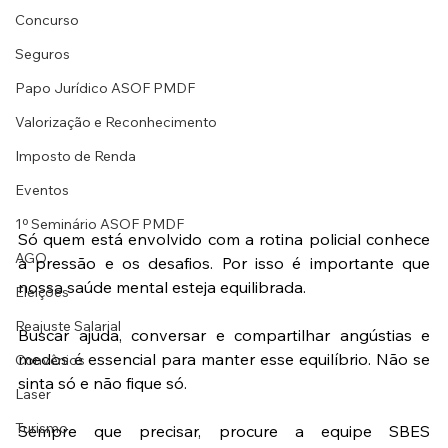
Concurso
Seguros
Papo Jurídico ASOF PMDF
Valorização e Reconhecimento
Imposto de Renda
Eventos
1º Seminário ASOF PMDF
Só quem está envolvido com a rotina policial conhece 
AGO
a pressão e os desafios. Por isso é importante que 
nossa saúde mental esteja equilibrada.
Eleições
Reajuste Salarial
Buscar ajuda, conversar e compartilhar angústias e 
medos é essencial para manter esse equilíbrio. Não se 
Convênios
sinta só e não fique só.
Laser
Turismo
Sempre que precisar, procure a equipe SBES 