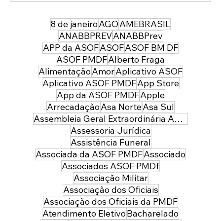
8 de janeiro
AGO
AMEBRASIL
43 anos depois da sua entrada, temos
uma PMDF mais forte, moderna e
ANABBPREV
ANABBPrev
preparada para servir à sociedade:
APP da ASOF
ASOF
ASOF BM DF
parabéns policial militar feminina!
ASOF PMDF
Alberto Fraga
Alimentação
Amor
Aplicativo ASOF
Aplicativo ASOF PMDF
App Store
App da ASOF PMDF
Apple
Arrecadação
Asa Norte
Asa Sul
Assembleia Geral Extraordinária ASOF PMDF
Assessoria Jurídica
Assistência Funeral
Associada da ASOF PMDF
Associado
Associados ASOF PMDf
Associação Militar
Associação dos Oficiais
Associação dos Oficiais da PMDF
Atendimento Eletivo
Bacharelado