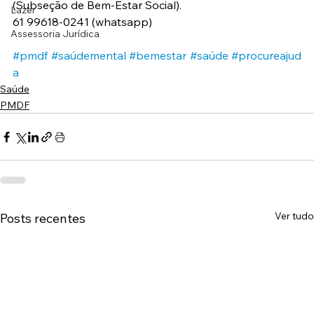
(Subseção de Bem-Estar Social).
Lazer
61 99618-0241 (whatsapp)
Assessoria Jurídica
#pmdf
#saúdemental
#bemestar
#saúde
#procureajud
a
Saúde
PMDF
Ver tudo
Posts recentes