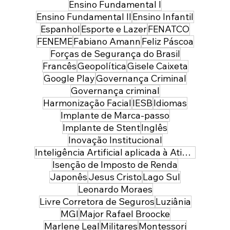
Ensino Fundamental I
Ensino Fundamental II
Ensino Infantil
Espanhol
Esporte e Lazer
FENATCO
FENEME
Fabiano Amann
Feliz Páscoa
Forças de Segurança do Brasil
Francês
Geopolítica
Gisele Caixeta
Google Play
Governança Criminal
Governança criminal
Harmonização Facial
IESB
Idiomas
Implante de Marca-passo
Implante de Stent
Inglês
Inovação Institucional
Inteligência Artificial aplicada à Atividade Policial
Isenção de Imposto de Renda
Japonês
Jesus Cristo
Lago Sul
Leonardo Moraes
Livre Corretora de Seguros
Luziânia
MGI
Major Rafael Broocke
Marlene Leal
Militares
Montessori