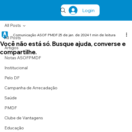
Login
All Posts
Comunicação ASOF PMDF
25 de jan. de 2024
1 min de leitura
All Posts
Você não está só. Busque ajuda, converse e
Artigos
compartilhe.
Notas ASOFPMDF
Institucional
Pelo DF
Campanha de Arrecadação
Saúde
PMDF
Clube de Vantagens
Educação