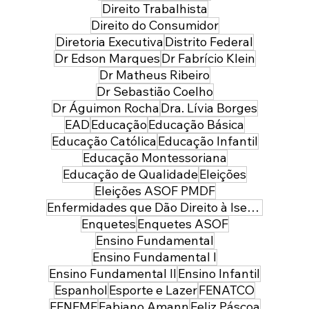
Direito Trabalhista
Direito do Consumidor
Diretoria Executiva
Distrito Federal
Dr Edson Marques
Dr Fabrício Klein
Dr Matheus Ribeiro
Dr Sebastião Coelho
Dr Águimon Rocha
Dra. Lívia Borges
EAD
Educação
Educação Básica
Educação Católica
Educação Infantil
Educação Montessoriana
Educação de Qualidade
Eleições
Eleições ASOF PMDF
Enfermidades que Dão Direito à Isenção de Imposto de Renda
Enquetes
Enquetes ASOF
Ensino Fundamental
Ensino Fundamental I
Ensino Fundamental II
Ensino Infantil
Espanhol
Esporte e Lazer
FENATCO
FENEME
Fabiano Amann
Feliz Páscoa