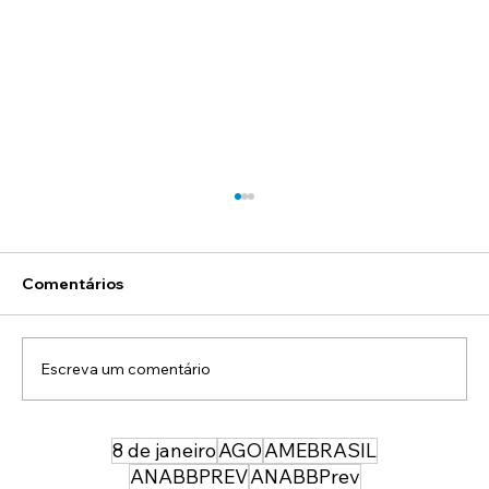
Comentários
Escreva um comentário
8 de janeiro
AGO
AMEBRASIL
Associado ASOF PMDF: chegou a hora
de participar ainda mais das decisões
ANABBPREV
ANABBPrev