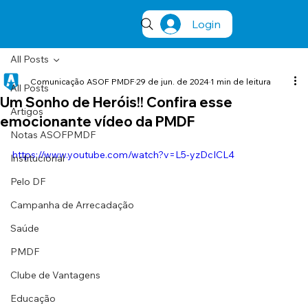
Login
All Posts
Comunicação ASOF PMDF
29 de jun. de 2024
1 min de leitura
All Posts
Um Sonho de Heróis!! Confira esse
Artigos
emocionante vídeo da PMDF
Notas ASOFPMDF
https://www.youtube.com/watch?v=L5-yzDcICL4
Institucional
Pelo DF
Campanha de Arrecadação
Saúde
PMDF
Clube de Vantagens
Educação