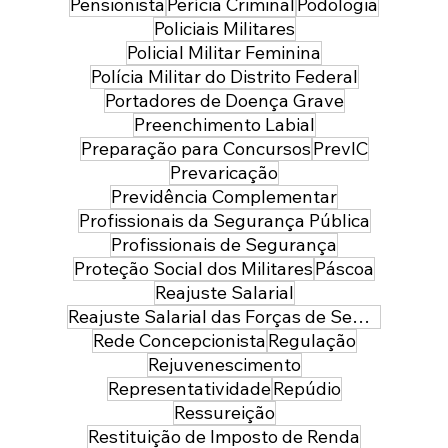
Pensionista
Perícia Criminal
Podologia
Policiais Militares
Policial Militar Feminina
Polícia Militar do Distrito Federal
Portadores de Doença Grave
Preenchimento Labial
Preparação para Concursos
PrevIC
Prevaricação
Previdência Complementar
Profissionais da Segurança Pública
Profissionais de Segurança
Proteção Social dos Militares
Páscoa
Reajuste Salarial
Reajuste Salarial das Forças de Segurança do Distrito Federal
Rede Concepcionista
Regulação
Rejuvenescimento
Representatividade
Repúdio
Ressureição
Restituição de Imposto de Renda