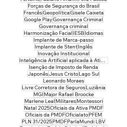
Forças de Segurança do Brasil
Francês
Geopolítica
Gisele Caixeta
Google Play
Governança Criminal
Governança criminal
Harmonização Facial
IESB
Idiomas
Implante de Marca-passo
Implante de Stent
Inglês
Inovação Institucional
Inteligência Artificial aplicada à Atividade Policial
Isenção de Imposto de Renda
Japonês
Jesus Cristo
Lago Sul
Leonardo Moraes
Livre Corretora de Seguros
Luziânia
MGI
Major Rafael Broocke
Marlene Leal
Militares
Montessori
Natal 2025
Oficiais da Ativa PMDF
Oficiais da PMDF
Oficialato
PFEM
PLN 31/2025
PMDF
ParlaMundi LBV