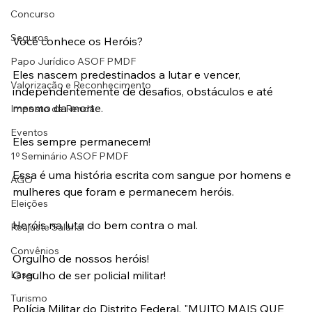
Concurso
Seguros
Você conhece os Heróis?
Papo Jurídico ASOF PMDF
Eles nascem predestinados a lutar e vencer, 
Valorização e Reconhecimento
independentemente de desafios, obstáculos e até 
mesmo da morte.
Imposto de Renda
Eventos
Eles sempre permanecem! 
1º Seminário ASOF PMDF
Essa é uma história escrita com sangue por homens e 
AGO
mulheres que foram e permanecem heróis.
Eleições
Heróis na luta do bem contra o mal.
Reajuste Salarial
Convênios
Orgulho de nossos heróis!
Orgulho de ser policial militar!
Laser
Turismo
Polícia Militar do Distrito Federal, "MUITO MAIS QUE 