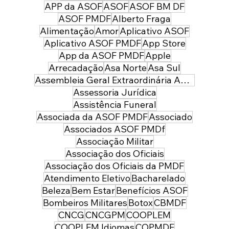
da nossa associação
APP da ASOF
ASOF
ASOF BM DF
ASOF PMDF
Alberto Fraga
Alimentação
Amor
Aplicativo ASOF
Aplicativo ASOF PMDF
App Store
App da ASOF PMDF
Apple
Arrecadação
Asa Norte
Asa Sul
Assembleia Geral Extraordinária ASOF PMDF
Assessoria Jurídica
Assistência Funeral
Associada da ASOF PMDF
Associado
Associados ASOF PMDf
Associação Militar
Associação dos Oficiais
Associação dos Oficiais da PMDF
Atendimento Eletivo
Bacharelado
Beleza
Bem Estar
Benefícios ASOF
Bombeiros Militares
Botox
CBMDF
CNCG
CNCGPM
COOPLEM
COOPLEM Idiomas
COPMDF