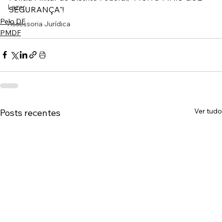
Lazer
SEGURANÇA"!
Pelo DF
Assessoria Jurídica
PMDF
Ver tudo
Posts recentes