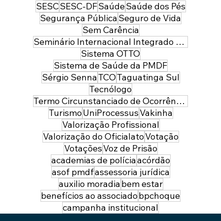
SESC
SESC-DF
Saúde
Saúde dos Pés
Segurança Pública
Seguro de Vida
Sem Carência
Seminário Internacional Integrado de Segurança Pública e Defesa
Sistema OTTO
Sistema de Saúde da PMDF
Sérgio Senna
TCO
Taguatinga Sul
Tecnólogo
Termo Circunstanciado de Ocorrência
Turismo
UniProcessus
Vakinha
Valorização Profissional
Valorização do Oficialato
Votação
Votações
Voz de Prisão
academias de polícia
acórdão
asof pmdf
assessoria jurídica
auxilio moradia
bem estar
benefícios ao associado
bpchoque
campanha institucional