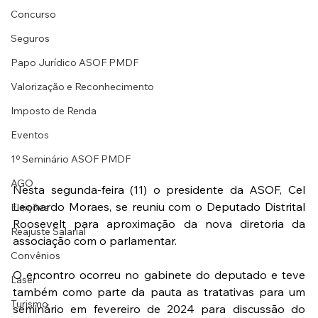
Concurso
Seguros
Papo Jurídico ASOF PMDF
Valorização e Reconhecimento
Imposto de Renda
Eventos
1º Seminário ASOF PMDF
AGO
Nesta segunda-feira (11) o presidente da ASOF, Cel 
Leonardo Moraes, se reuniu com o Deputado Distrital 
Eleições
Roosevelt para aproximação da nova diretoria da 
Reajuste Salarial
associação com o parlamentar.
Convênios
O encontro ocorreu no gabinete do deputado e teve 
Laser
também como parte da pauta as tratativas para um 
Turismo
seminário em fevereiro de 2024 para discussão do 