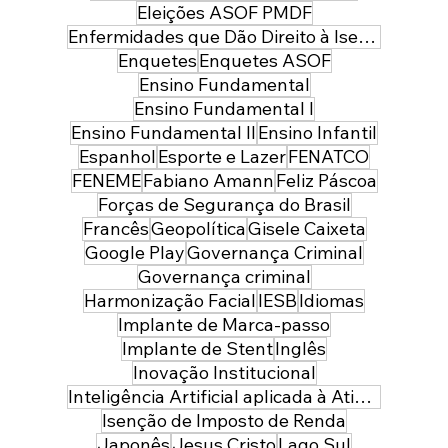
Eleições ASOF PMDF
Enfermidades que Dão Direito à Isenção de Imposto de Renda
Enquetes
Enquetes ASOF
Ensino Fundamental
Ensino Fundamental I
Ensino Fundamental II
Ensino Infantil
Espanhol
Esporte e Lazer
FENATCO
FENEME
Fabiano Amann
Feliz Páscoa
Forças de Segurança do Brasil
Francês
Geopolítica
Gisele Caixeta
Google Play
Governança Criminal
Governança criminal
Harmonização Facial
IESB
Idiomas
Implante de Marca-passo
Implante de Stent
Inglês
Inovação Institucional
Inteligência Artificial aplicada à Atividade Policial
Isenção de Imposto de Renda
Japonês
Jesus Cristo
Lago Sul