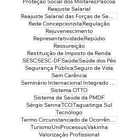
Proteção Social dos Militares
Páscoa
Reajuste Salarial
Reajuste Salarial das Forças de Segurança do Distrito Federal
Rede Concepcionista
Regulação
Rejuvenescimento
Representatividade
Repúdio
Ressureição
Restituição de Imposto de Renda
SESC
SESC-DF
Saúde
Saúde dos Pés
Segurança Pública
Seguro de Vida
Sem Carência
Seminário Internacional Integrado de Segurança Pública e Defesa
Sistema OTTO
Sistema de Saúde da PMDF
Sérgio Senna
TCO
Taguatinga Sul
Tecnólogo
Termo Circunstanciado de Ocorrência
Turismo
UniProcessus
Vakinha
Valorização Profissional