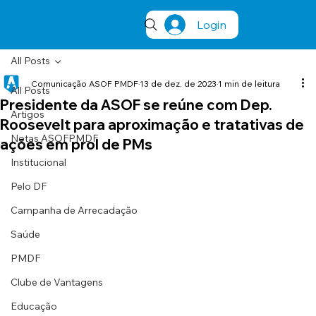
Login
All Posts
Comunicação ASOF PMDF
13 de dez. de 2023
1 min de leitura
All Posts
Presidente da ASOF se reúne com Dep.
Artigos
Roosevelt para aproximação e tratativas de
Notas ASOFPMDF
ações em prol de PMs
Institucional
Pelo DF
Campanha de Arrecadação
Saúde
PMDF
Clube de Vantagens
Educação