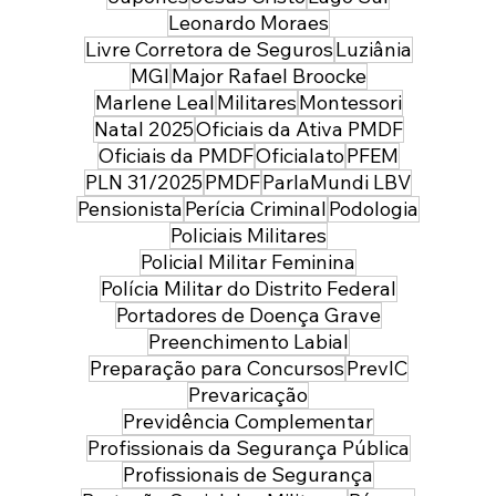
Leonardo Moraes
Livre Corretora de Seguros
Luziânia
MGI
Major Rafael Broocke
Marlene Leal
Militares
Montessori
Natal 2025
Oficiais da Ativa PMDF
Oficiais da PMDF
Oficialato
PFEM
PLN 31/2025
PMDF
ParlaMundi LBV
Pensionista
Perícia Criminal
Podologia
Policiais Militares
Policial Militar Feminina
Polícia Militar do Distrito Federal
Portadores de Doença Grave
Preenchimento Labial
Preparação para Concursos
PrevIC
Prevaricação
Previdência Complementar
Profissionais da Segurança Pública
Profissionais de Segurança