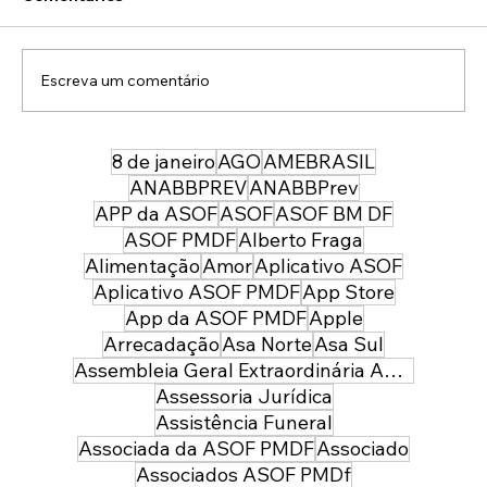
Escreva um comentário
8 de janeiro
AGO
AMEBRASIL
43 anos depois da sua entrada, temos
uma PMDF mais forte, moderna e
ANABBPREV
ANABBPrev
preparada para servir à sociedade:
APP da ASOF
ASOF
ASOF BM DF
parabéns policial militar feminina!
ASOF PMDF
Alberto Fraga
Alimentação
Amor
Aplicativo ASOF
Aplicativo ASOF PMDF
App Store
App da ASOF PMDF
Apple
Arrecadação
Asa Norte
Asa Sul
Assembleia Geral Extraordinária ASOF PMDF
Assessoria Jurídica
Assistência Funeral
Associada da ASOF PMDF
Associado
Associados ASOF PMDf