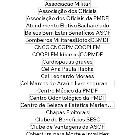
Associação Militar
Associação dos Oficiais
Associação dos Oficiais da PMDF
Atendimento Eletivo
Bacharelado
Beleza
Bem Estar
Benefícios ASOF
Bombeiros Militares
Botox
CBMDF
CNCG
CNCGPM
COOPLEM
COOPLEM Idiomas
COPMDF
Cardiopatias graves
Cel Ana Paula Habka
Cel Leonardo Moraes
Cel Marcos de Araújo livro segurança pública
Centro Médico da PMDF
Centro Odontológico da PMDF
Centro de Beleza e Estética Marlene Leal
Chapas Eleitorais
Clube de Benefícios SESC
Clube de Vantagens da ASOF
Cobertura para Morte e Invalidez