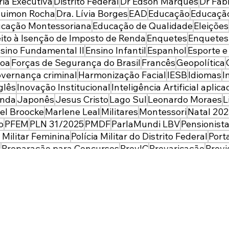
ria Executiva
Distrito Federal
Dr Edson Marques
Dr Fabr
guimon Rocha
Dra. Lívia Borges
EAD
Educação
Educação
cação Montessoriana
Educação de Qualidade
Eleições
ito à Isenção de Imposto de Renda
Enquetes
Enquete
sino Fundamental II
Ensino Infantil
Espanhol
Esporte e
coa
Forças de Segurança do Brasil
Francês
Geopolítica
vernança criminal
Harmonização Facial
IESB
Idiomas
I
glês
Inovação Institucional
Inteligência Artificial aplica
enda
Japonês
Jesus Cristo
Lago Sul
Leonardo Moraes
L
el Broocke
Marlene Leal
Militares
Montessori
Natal 202
o
PFEM
PLN 31/2025
PMDF
ParlaMundi LBV
Pensionist
l Militar Feminina
Polícia Militar do Distrito Federal
Port
l
Preparação para Concursos
PrevIC
Prevaricação
Prev
rança Pública
Profissionais de Segurança
Proteção Soci
larial das Forças de Segurança do Distrito Federal
Red
ntatividade
Repúdio
Ressureição
Restituição de Impos
aúde dos Pés
Segurança Pública
Seguro de Vida
Sem C
tegrado de Segurança Pública e Defesa
Sistema OTTO
 Sul
Tecnólogo
Termo Circunstanciado de Ocorrência