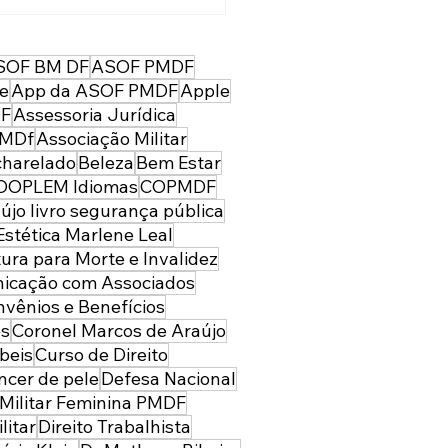
nos depois da sua
rada, temos uma PMDF
 forte, moderna e
SOF BM DF
ASOF PMDF
arada para servir à
re
App da ASOF PMDF
Apple
edade: parabéns
DF
Assessoria Jurídica
ial militar feminina!
PMDf
Associação Militar
harelado
Beleza
Bem Estar
OOPLEM Idiomas
COPMDF
újo livro segurança pública
Estética Marlene Leal
ura para Morte e Invalidez
icação com Associados
vênios e Benefícios
es
Coronel Marcos de Araújo
beis
Curso de Direito
ncer de pele
Defesa Nacional
l Militar Feminina PMDF
litar
Direito Trabalhista