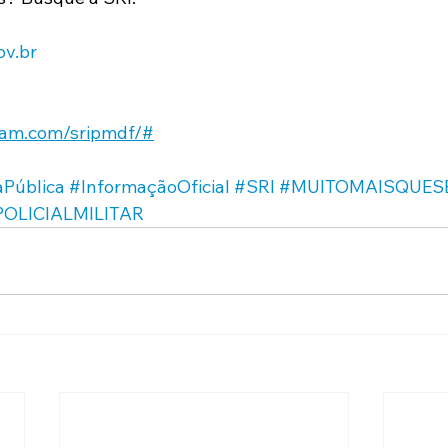
ov.br
ram.com/sripmdf/#
Pública
#InformaçãoOficial
#SRI
#MUITOMAISQUE
OLICIALMILITAR