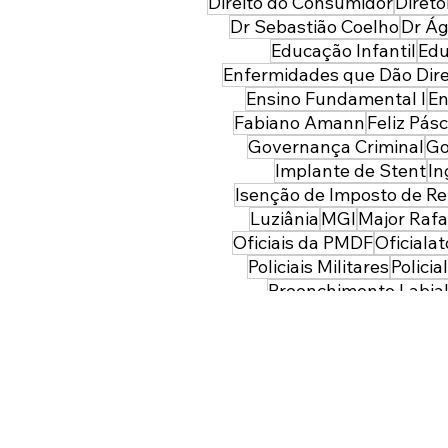
Direito do Consumidor
Direto
Dr Sebastião Coelho
Dr Á
Educação Infantil
Edu
Enfermidades que Dão Dire
Ensino Fundamental I
En
Fabiano Amann
Feliz Pás
Governança Criminal
Go
Implante de Stent
In
Isenção de Imposto de R
Luziânia
MGI
Major Rafa
Oficiais da PMDF
Oficialat
Policiais Militares
Policia
Preenchimento Labia
Profissionais da Segu
Reajuste Salarial
Reajuste Sa
Rejuvenescimento
Represe
Saúde
S
Seminário Internacional In
Sérgio Senna
TCO
Taguatinga