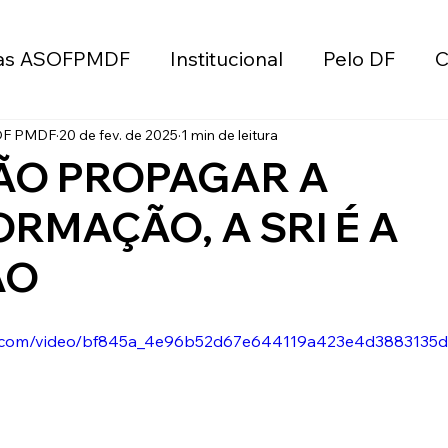
as ASOFPMDF
Institucional
Pelo DF
C
ube de Vantagens
Educação
Concurso
OF PMDF
20 de fev. de 2025
1 min de leitura
ÃO PROPAGAR A
RMAÇÃO, A SRI É A
MDF
Valorização e Reconhecimento
Impo
ÃO
DF
AGO
Eleições
Reajuste Salarial
atic.com/video/bf845a_4e96b52d67e644119a423e4d3883135d
sessoria Jurídica