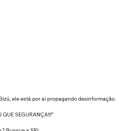
izú, ele está por aí propagando desinformação.
S QUE SEGURANÇA!!!”
? Busque a SRI.