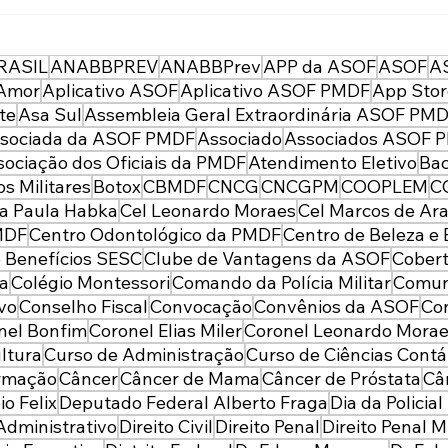
ASOF Convênios e
43 a
Benefícios: Colégio Maria
ent
Imaculada (Lago Sul)
mais
RASIL
ANABBPREV
ANABBPrev
APP da ASOF
ASOF
A
prep
Amor
Aplicativo ASOF
Aplicativo ASOF PMDF
App Sto
soci
te
Asa Sul
Assembleia Geral Extraordinária ASOF PM
polic
sociada da ASOF PMDF
Associado
Associados ASOF 
sociação dos Oficiais da PMDF
Atendimento Eletivo
Bac
s Militares
Botox
CBMDF
CNCG
CNCGPM
COOPLEM
C
a Paula Habka
Cel Leonardo Moraes
Cel Marcos de Ara
MDF
Centro Odontológico da PMDF
Centro de Beleza e 
 Benefícios SESC
Clube de Vantagens da ASOF
Cobert
da
Colégio Montessori
Comando da Polícia Militar
Comun
ivo
Conselho Fiscal
Convocação
Convênios da ASOF
Con
nel Bonfim
Coronel Elias Miler
Coronel Leonardo Mora
ltura
Curso de Administração
Curso de Ciências Contá
ormação
Câncer
Câncer de Mama
Câncer de Próstata
Câ
io Felix
Deputado Federal Alberto Fraga
Dia da Policia
 Administrativo
Direito Civil
Direito Penal
Direito Penal Mi