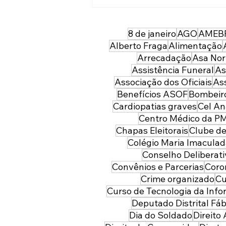
ASOF Convênios e
Benefícios: associados
têm ótimo desconto para
8 de janeiro
AGO
AMEB
harmonização facial com o
Alberto Fraga
Alimentação
Dr. Matheus Ribeiro
Arrecadação
Asa Nor
Assistência Funeral
As
Associação dos Oficiais
As
Benefícios ASOF
Bombeiro
Cardiopatias graves
Cel An
Centro Médico da P
Chapas Eleitorais
Clube de
Colégio Maria Imacula
Conselho Deliberat
Convênios e Parcerias
Coro
Crime organizado
Cu
Curso de Tecnologia da Inf
Deputado Distrital Fáb
Dia do Soldado
Direito