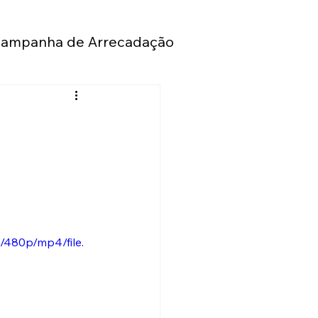
ampanha de Arrecadação
Seguros
sto de Renda
Eventos
Convênios
Laser
/480p/mp4/file.