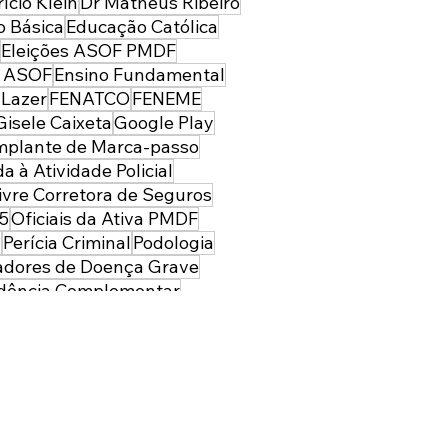
ício Klein
Dr Matheus Ribeiro
 Básica
Educação Católica
Eleições ASOF PMDF
s ASOF
Ensino Fundamental
 Lazer
FENATCO
FENEME
Gisele Caixeta
Google Play
mplante de Marca-passo
da à Atividade Policial
ivre Corretora de Seguros
5
Oficiais da Ativa PMDF
a
Perícia Criminal
Podologia
adores de Doença Grave
idência Complementar
al dos Militares
Páscoa
e Concepcionista
Regulação
to de Renda
SESC
SESC-DF
arência
Sistema de Saúde da PMDF
Turismo
UniProcessus
Vakinha