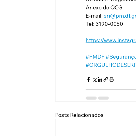
Anexo do QCG
E-mail: 
sri@pm.df.g
Tel: 3190-0050
https://www.instag
#PMDF
#Segurança
#ORGULHODESERP
Posts Relacionados