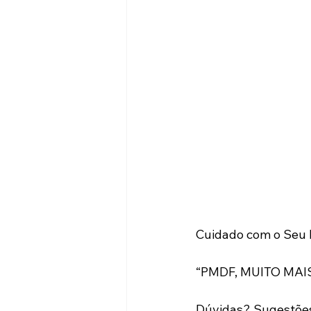
Cuidado com o Seu B
“PMDF, MUITO MAI
Dúvidas? Sugestões