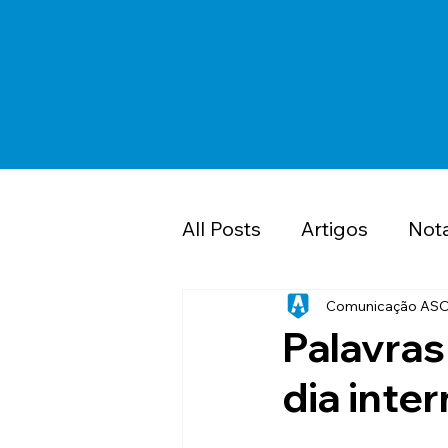
All Posts
Artigos
Not
Saúde
PMDF
Cl
Comunicação AS
Palavras
dia inte
Papo Jurídico ASOF P