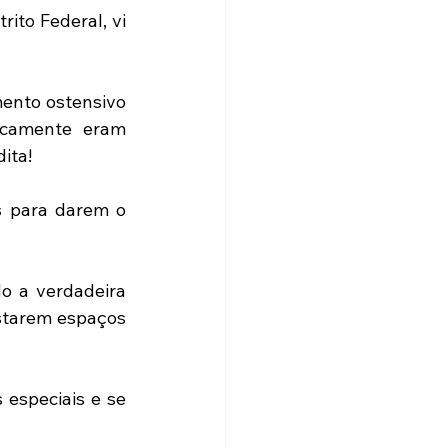
ito Federal, vi 
ento ostensivo 
icamente eram 
ita!
 para darem o 
o a verdadeira 
starem espaços 
especiais e se 