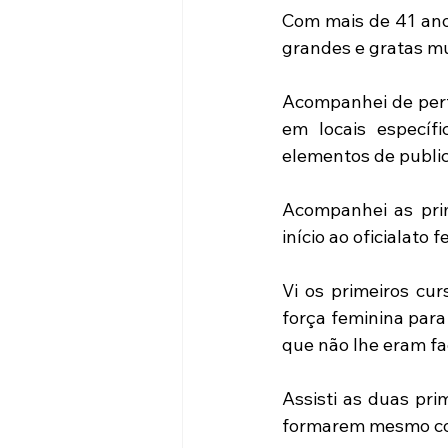
Com mais de 41 anos 
grandes e gratas m
Acompanhei de perto
em locais específ
elementos de public
Acompanhei as prim
início ao oficialato
Vi os primeiros cur
força feminina par
que não lhe eram fa
Assisti as duas pri
formarem mesmo com