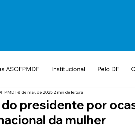
as ASOFPMDF
Institucional
Pelo DF
C
ube de Vantagens
Educação
Concurso
OF PMDF
8 de mar. de 2025
2 min de leitura
 do presidente por oca
rnacional da mulher
MDF
Valorização e Reconhecimento
Impo