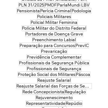
PLN 31/2025
PMDF
ParlaMundi LBV
Pensionista
Perícia Criminal
Podologia
Policiais Militares
Policial Militar Feminina
Polícia Militar do Distrito Federal
Portadores de Doença Grave
Preenchimento Labial
Preparação para Concursos
PrevIC
Prevaricação
Previdência Complementar
Profissionais da Segurança Pública
Profissionais de Segurança
Proteção Social dos Militares
Páscoa
Reajuste Salarial
Reajuste Salarial das Forças de Segurança do Distrito Federal
Rede Concepcionista
Regulação
Rejuvenescimento
Representatividade
Repúdio