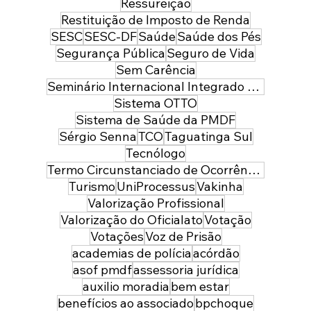
Ressureição
Restituição de Imposto de Renda
SESC
SESC-DF
Saúde
Saúde dos Pés
Segurança Pública
Seguro de Vida
Sem Carência
Seminário Internacional Integrado de Segurança Pública e Defesa
Sistema OTTO
Sistema de Saúde da PMDF
Sérgio Senna
TCO
Taguatinga Sul
Tecnólogo
Termo Circunstanciado de Ocorrência
Turismo
UniProcessus
Vakinha
Valorização Profissional
Valorização do Oficialato
Votação
Votações
Voz de Prisão
academias de polícia
acórdão
asof pmdf
assessoria jurídica
auxilio moradia
bem estar
benefícios ao associado
bpchoque