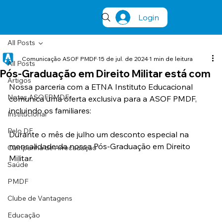
Login
All Posts
Comunicação ASOF PMDF
15 de jul. de 2024
1 min de leitura
All Posts
Pós-Graduação em Direito Militar está com
Artigos
Nossa parceria com a ETNA Instituto Educacional 
Notas ASOFPMDF
comunica uma oferta exclusiva para a ASOF PMDF, 
incluindo os familiares:
Institucional
Pelo DF
Durante o mês de julho um desconto especial na 
mensalidade da nossa Pós-Graduação em Direito 
Campanha de Arrecadação
Militar.
Saúde
PMDF
Clube de Vantagens
Educação