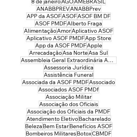
8 de janeiro
AGO
AMEBRASIL
Pós-Graduação em Direito Militar com
60% de desconto
ANABBPREV
ANABBPrev
APP da ASOF
ASOF
ASOF BM DF
i
ASOF PMDF
Alberto Fraga
Alimentação
Amor
Aplicativo ASOF
Aplicativo ASOF PMDF
App Store
App da ASOF PMDF
Apple
Arrecadação
Asa Norte
Asa Sul
Assembleia Geral Extraordinária ASOF PMDF
Assessoria Jurídica
Assistência Funeral
Associada da ASOF PMDF
Associado
Associados ASOF PMDf
Associação Militar
Associação dos Oficiais
Associação dos Oficiais da PMDF
Atendimento Eletivo
Bacharelado
Beleza
Bem Estar
Benefícios ASOF
Bombeiros Militares
Botox
CBMDF