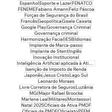
Espanhol
Esporte e Lazer
FENATCO
FENEME
Fabiano Amann
Feliz Páscoa
Forças de Segurança do Brasil
Francês
Geopolítica
Gisele Caixeta
Google Play
Governança Criminal
Governança criminal
Harmonização Facial
IESB
Idiomas
Implante de Marca-passo
Implante de Stent
Inglês
Inovação Institucional
Inteligência Artificial aplicada à Atividade Policial
Isenção de Imposto de Renda
Japonês
Jesus Cristo
Lago Sul
Leonardo Moraes
Livre Corretora de Seguros
Luziânia
MGI
Major Rafael Broocke
Marlene Leal
Militares
Montessori
Natal 2025
Oficiais da Ativa PMDF
Oficiais da PMDF
Oficialato
PFEM