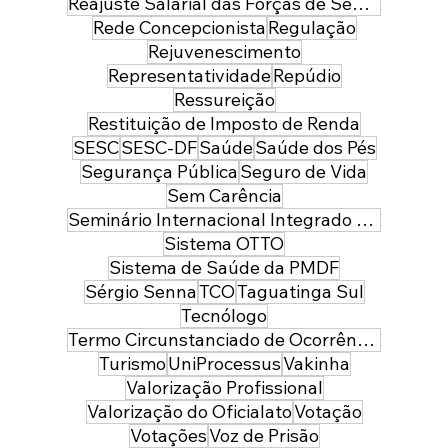
Reajuste Salarial das Forças de Segurança do Distrito Federal
Rede Concepcionista
Regulação
Rejuvenescimento
Representatividade
Repúdio
Ressureição
Restituição de Imposto de Renda
SESC
SESC-DF
Saúde
Saúde dos Pés
Segurança Pública
Seguro de Vida
Sem Carência
Seminário Internacional Integrado de Segurança Pública e Defesa
Sistema OTTO
Sistema de Saúde da PMDF
Sérgio Senna
TCO
Taguatinga Sul
Tecnólogo
Termo Circunstanciado de Ocorrência
Turismo
UniProcessus
Vakinha
Valorização Profissional
Valorização do Oficialato
Votação
Votações
Voz de Prisão