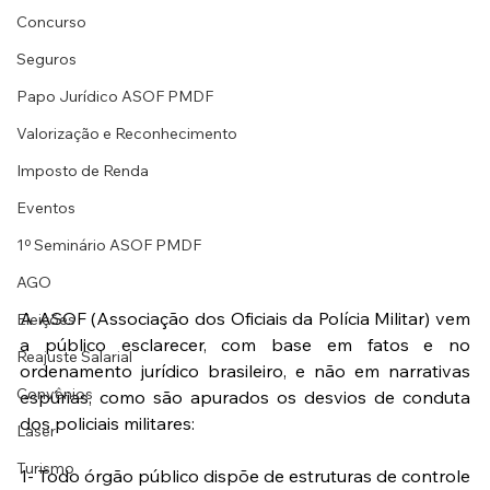
Concurso
Seguros
Papo Jurídico ASOF PMDF
Valorização e Reconhecimento
Imposto de Renda
Eventos
1º Seminário ASOF PMDF
AGO
A ASOF (Associação dos Oficiais da Polícia Militar) vem 
Eleições
a público esclarecer, com base em fatos e no 
Reajuste Salarial
ordenamento jurídico brasileiro, e não em narrativas 
Convênios
espúrias, como são apurados os desvios de conduta 
dos policiais militares:
Laser
Turismo
1- Todo órgão público dispõe de estruturas de controle 