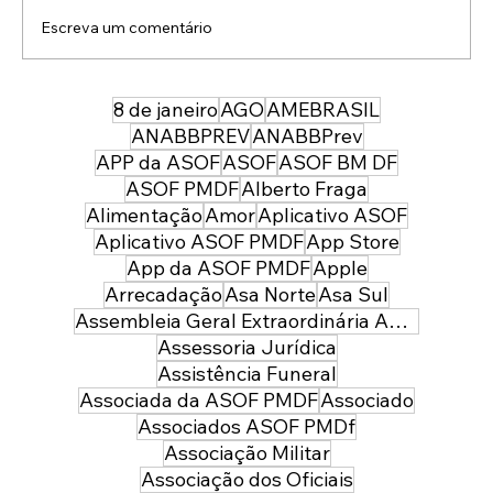
Escreva um comentário
8 de janeiro
AGO
AMEBRASIL
43 anos depois da sua entrada, temos
uma PMDF mais forte, moderna e
ANABBPREV
ANABBPrev
preparada para servir à sociedade:
APP da ASOF
ASOF
ASOF BM DF
parabéns policial militar feminina!
ASOF PMDF
Alberto Fraga
Alimentação
Amor
Aplicativo ASOF
Aplicativo ASOF PMDF
App Store
App da ASOF PMDF
Apple
Arrecadação
Asa Norte
Asa Sul
Assembleia Geral Extraordinária ASOF PMDF
Assessoria Jurídica
Assistência Funeral
Associada da ASOF PMDF
Associado
Associados ASOF PMDf
Associação Militar
Associação dos Oficiais