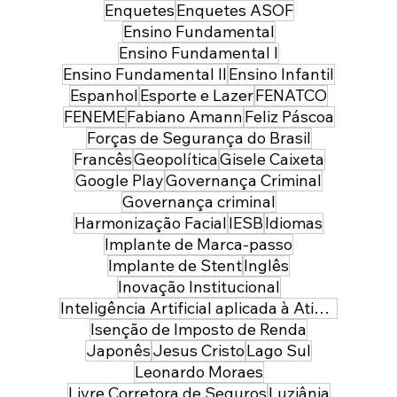
Enquetes
Enquetes ASOF
Ensino Fundamental
Ensino Fundamental I
Ensino Fundamental II
Ensino Infantil
Espanhol
Esporte e Lazer
FENATCO
FENEME
Fabiano Amann
Feliz Páscoa
Forças de Segurança do Brasil
Francês
Geopolítica
Gisele Caixeta
Google Play
Governança Criminal
Governança criminal
Harmonização Facial
IESB
Idiomas
Implante de Marca-passo
Implante de Stent
Inglês
Inovação Institucional
Inteligência Artificial aplicada à Atividade Policial
Isenção de Imposto de Renda
Japonês
Jesus Cristo
Lago Sul
Leonardo Moraes
Livre Corretora de Seguros
Luziânia