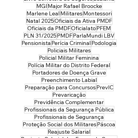
MGI
Major Rafael Broocke
Marlene Leal
Militares
Montessori
Natal 2025
Oficiais da Ativa PMDF
Oficiais da PMDF
Oficialato
PFEM
PLN 31/2025
PMDF
ParlaMundi LBV
Pensionista
Perícia Criminal
Podologia
Policiais Militares
Policial Militar Feminina
Polícia Militar do Distrito Federal
Portadores de Doença Grave
Preenchimento Labial
Preparação para Concursos
PrevIC
Prevaricação
Previdência Complementar
Profissionais da Segurança Pública
Profissionais de Segurança
Proteção Social dos Militares
Páscoa
Reajuste Salarial