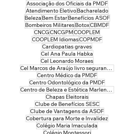
Associação dos Oficiais da PMDF
Atendimento Eletivo
Bacharelado
Beleza
Bem Estar
Benefícios ASOF
Bombeiros Militares
Botox
CBMDF
CNCG
CNCGPM
COOPLEM
COOPLEM Idiomas
COPMDF
Cardiopatias graves
Cel Ana Paula Habka
Cel Leonardo Moraes
Cel Marcos de Araújo livro segurança pública
Centro Médico da PMDF
Centro Odontológico da PMDF
Centro de Beleza e Estética Marlene Leal
Chapas Eleitorais
Clube de Benefícios SESC
Clube de Vantagens da ASOF
Cobertura para Morte e Invalidez
Colégio Maria Imaculada
Colégio Montessori