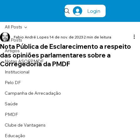
Login
All Posts
Fabio André Lopes
14 de nov. de 2023
2 min de leitura
All Posts
Nota Pública de Esclarecimento a respeito
Artigos
das opiniões parlamentares sobre a
Notas ASOFPMDF
Corregedoria da PMDF
Institucional
Pelo DF
Campanha de Arrecadação
Saúde
PMDF
Clube de Vantagens
Educação