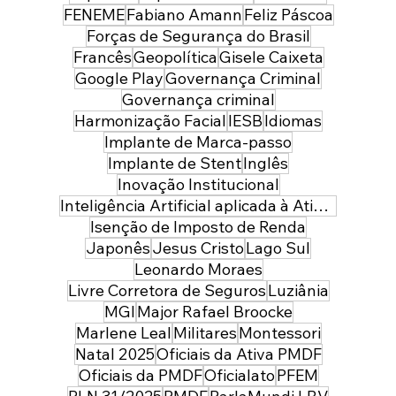
FENEME
Fabiano Amann
Feliz Páscoa
Forças de Segurança do Brasil
Francês
Geopolítica
Gisele Caixeta
Google Play
Governança Criminal
Governança criminal
Harmonização Facial
IESB
Idiomas
Implante de Marca-passo
Implante de Stent
Inglês
Inovação Institucional
Inteligência Artificial aplicada à Atividade Policial
Isenção de Imposto de Renda
Japonês
Jesus Cristo
Lago Sul
Leonardo Moraes
Livre Corretora de Seguros
Luziânia
MGI
Major Rafael Broocke
Marlene Leal
Militares
Montessori
Natal 2025
Oficiais da Ativa PMDF
Oficiais da PMDF
Oficialato
PFEM