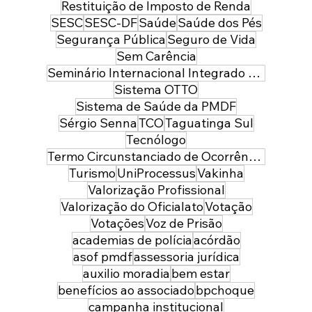
Restituição de Imposto de Renda
SESC
SESC-DF
Saúde
Saúde dos Pés
Segurança Pública
Seguro de Vida
Sem Carência
Seminário Internacional Integrado de Segurança Pública e Defesa
Sistema OTTO
Sistema de Saúde da PMDF
Sérgio Senna
TCO
Taguatinga Sul
Tecnólogo
Termo Circunstanciado de Ocorrência
Turismo
UniProcessus
Vakinha
Valorização Profissional
Valorização do Oficialato
Votação
Votações
Voz de Prisão
academias de polícia
acórdão
asof pmdf
assessoria jurídica
auxilio moradia
bem estar
benefícios ao associado
bpchoque
campanha institucional