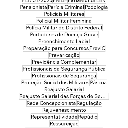
PLN 31/2025
PMDF
ParlaMundi LBV
Pensionista
Perícia Criminal
Podologia
Policiais Militares
Policial Militar Feminina
Polícia Militar do Distrito Federal
Portadores de Doença Grave
Preenchimento Labial
Preparação para Concursos
PrevIC
Prevaricação
Previdência Complementar
Profissionais da Segurança Pública
Profissionais de Segurança
Proteção Social dos Militares
Páscoa
Reajuste Salarial
Reajuste Salarial das Forças de Segurança do Distrito Federal
Rede Concepcionista
Regulação
Rejuvenescimento
Representatividade
Repúdio
Ressureição