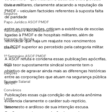
civis e militares, claramente atacando a reputação da 
Concurso
PMDF – veiculam factoides referentes à suposta falta 
Seguros
de paridade
Papo Jurídico ASOF PMDF
entre as corporações, criticam a existência de escolas 
Valorização e Reconhecimento
ligadas à PMDF e de hospitais militares, além de 
Imposto de Renda
reivindicar que haja um reajuste nos vencimentos 
da PCDF superior ao percebido pela categoria militar.
Eventos
1º Seminário ASOF PMDF
A ASOF refuta e condena essas publicações apócrifas, 
AGO
cujo teor supostamente sindical somente tem o 
objetivo de agravar ainda mais as diferenças históricas 
Eleições
entre as corporações que atuam na segurança pública 
Reajuste Salarial
do DF.
Convênios
Publicações essas cuja condição de autoria anônima 
Laser
evidencia claramente o caráter sub-reptício, 
desonesto e ardiloso de sua intenção escusa.
Turismo