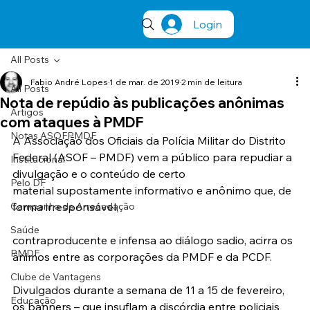
Login
All Posts
Fabio André Lopes
1 de mar. de 2019
2 min de leitura
All Posts
Nota de repúdio às publicações anônimas
Artigos
com ataques à PMDF
Notas ASOFPMDF
A Associação dos Oficiais da Polícia Militar do Distrito 
Federal (ASOF – PMDF) vem a público para repudiar a 
Institucional
divulgação e o conteúdo de certo 
Pelo DF
material supostamente informativo e anônimo que, de 
Campanha de Arrecadação
forma irresponsável,
Saúde
contraproducente e infensa ao diálogo sadio, acirra os 
PMDF
ânimos entre as corporações da PMDF e da PCDF.
Clube de Vantagens
Divulgados durante a semana de 11 a 15 de fevereiro, 
Educação
os banners – que insuflam a discórdia entre policiais 