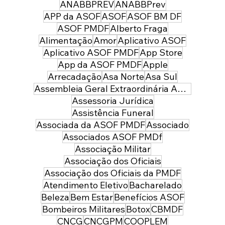
ganha repercussão em nível nacional
ANABBPREV
ANABBPrev
APP da ASOF
ASOF
ASOF BM DF
ASOF PMDF
Alberto Fraga
Alimentação
Amor
Aplicativo ASOF
Aplicativo ASOF PMDF
App Store
App da ASOF PMDF
Apple
Arrecadação
Asa Norte
Asa Sul
Assembleia Geral Extraordinária ASOF PMDF
Assessoria Jurídica
Assistência Funeral
Associada da ASOF PMDF
Associado
Associados ASOF PMDf
Associação Militar
Associação dos Oficiais
Associação dos Oficiais da PMDF
Atendimento Eletivo
Bacharelado
Beleza
Bem Estar
Benefícios ASOF
Bombeiros Militares
Botox
CBMDF
CNCG
CNCGPM
COOPLEM