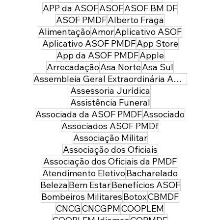
preparada para servir à sociedade:
APP da ASOF
ASOF
ASOF BM DF
parabéns policial militar feminina!
ASOF PMDF
Alberto Fraga
Alimentação
Amor
Aplicativo ASOF
Aplicativo ASOF PMDF
App Store
App da ASOF PMDF
Apple
Arrecadação
Asa Norte
Asa Sul
Assembleia Geral Extraordinária ASOF PMDF
Assessoria Jurídica
Assistência Funeral
Associada da ASOF PMDF
Associado
Associados ASOF PMDf
Associação Militar
Associação dos Oficiais
Associação dos Oficiais da PMDF
Atendimento Eletivo
Bacharelado
Beleza
Bem Estar
Benefícios ASOF
Bombeiros Militares
Botox
CBMDF
CNCG
CNCGPM
COOPLEM