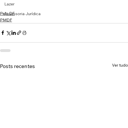
Lazer
Pelo DF
Assessoria Jurídica
PMDF
Ver tudo
Posts recentes