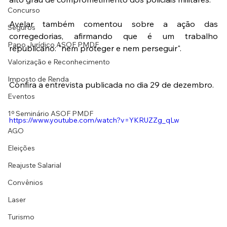
Concurso
Avelar também comentou sobre a ação das 
Seguros
corregedorias, afirmando que é um trabalho 
Papo Jurídico ASOF PMDF
republicano: "nem proteger e nem perseguir".
Valorização e Reconhecimento
Imposto de Renda
Confira a entrevista publicada no dia 29 de dezembro.
Eventos
1º Seminário ASOF PMDF
https://www.youtube.com/watch?v=YKRUZZg_qLw
AGO
Eleições
Reajuste Salarial
Convênios
Laser
Turismo