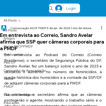
Login
All Posts
Comunicação ASOF PMDF
5 de jan. de 2024
1 min de leitura
All Posts
Em entrevista ao Correio, Sandro Avelar
Artigos
afirma que SSP quer câmeras corporais para
Notas ASOFPMDF
a PMDF
Institucional
Em entrevista ao Podcast do Correio (Correio 
Braziliense), o secretário de Segurança Pública do DF, 
Pelo DF
Sandro Avelar, fez um balanço sobre o ano de 2023 e 
Campanha de Arrecadação
destacou o aumento no número de feminicídios, a 
queda histórica dos homicídios e a vontade da SSP/DF 
Saúde
de adquirir câmeras corporais para a PMDF.
PMDF
Na entrevista o secretário afirma que as câmeras 
Clube de Vantagens
protegerão o agente, mostrando o trabalho sério e o 
Educação
alto grau de comprometimento dos policiais militares.