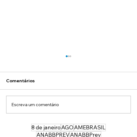
Comentários
Escreva um comentário
8 de janeiro
AGO
AMEBRASIL
43 anos depois da sua entrada, temos
uma PMDF mais forte, moderna e
ANABBPREV
ANABBPrev