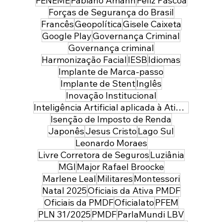
FENEME
Fabiano Amann
Feliz Páscoa
Forças de Segurança do Brasil
Francês
Geopolítica
Gisele Caixeta
Google Play
Governança Criminal
Governança criminal
Harmonização Facial
IESB
Idiomas
Implante de Marca-passo
Implante de Stent
Inglês
Inovação Institucional
Inteligência Artificial aplicada à Atividade Policial
Isenção de Imposto de Renda
Japonês
Jesus Cristo
Lago Sul
Leonardo Moraes
Livre Corretora de Seguros
Luziânia
MGI
Major Rafael Broocke
Marlene Leal
Militares
Montessori
Natal 2025
Oficiais da Ativa PMDF
Oficiais da PMDF
Oficialato
PFEM
PLN 31/2025
PMDF
ParlaMundi LBV