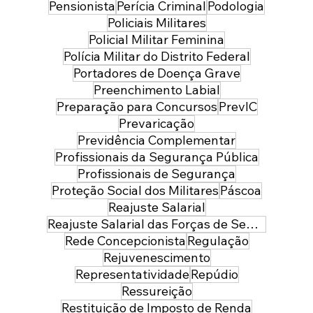
Pensionista
Perícia Criminal
Podologia
Policiais Militares
Policial Militar Feminina
Polícia Militar do Distrito Federal
Portadores de Doença Grave
Preenchimento Labial
Preparação para Concursos
PrevIC
Prevaricação
Previdência Complementar
Profissionais da Segurança Pública
Profissionais de Segurança
Proteção Social dos Militares
Páscoa
Reajuste Salarial
Reajuste Salarial das Forças de Segurança do Distrito Federal
Rede Concepcionista
Regulação
Rejuvenescimento
Representatividade
Repúdio
Ressureição
Restituição de Imposto de Renda