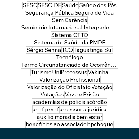
SESC
SESC-DF
Saúde
Saúde dos Pés
Segurança Pública
Seguro de Vida
Sem Carência
Seminário Internacional Integrado de Segurança Pública e Defesa
Sistema OTTO
Sistema de Saúde da PMDF
Sérgio Senna
TCO
Taguatinga Sul
Tecnólogo
Termo Circunstanciado de Ocorrência
Turismo
UniProcessus
Vakinha
Valorização Profissional
Valorização do Oficialato
Votação
Votações
Voz de Prisão
academias de polícia
acórdão
asof pmdf
assessoria jurídica
auxilio moradia
bem estar
benefícios ao associado
bpchoque