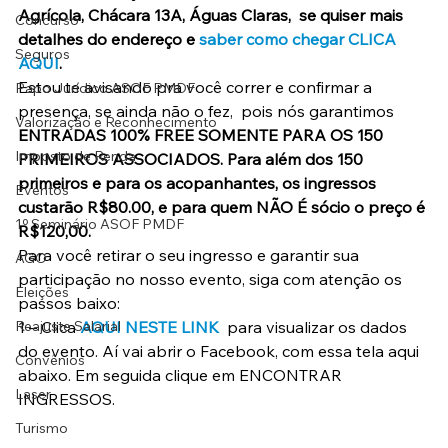
Agrícola, Chácara 13A, Águas Claras,  se quiser mais 
Concurso
detalhes do endereço e 
saber como chegar CLICA 
Seguros
AQUI
.
Estou te avisando pra você correr e confirmar a 
Papo Jurídico ASOF PMDF
presença, se ainda não o fez,  pois nós garantimos
Valorização e Reconhecimento
ENTRADAS 100% FREE SOMENTE PARA OS 150 
Imposto de Renda
PRIMEIROS ASSOCIADOS. Para além dos 150 
primeiros e para os acopanhantes, os ingressos 
Eventos
custarão R$80.00, e para quem NÃO É sócio o preço é 
1º Seminário ASOF PMDF
R$120,00.
Para você retirar o seu ingresso e garantir sua 
AGO
participação no nosso evento, siga com atenção os 
Eleições
passos baixo:
Reajuste Salarial
1 – Clica 
AQUI NESTE LINK 
para visualizar os dados 
do evento. Aí vai abrir o Facebook, com essa tela aqui 
Convênios
abaixo. Em seguida clique em ENCONTRAR 
Laser
INGRESSOS.
Turismo