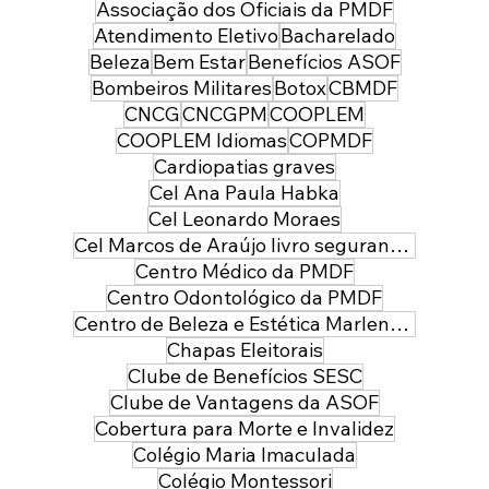
Associação dos Oficiais da PMDF
Atendimento Eletivo
Bacharelado
Beleza
Bem Estar
Benefícios ASOF
Bombeiros Militares
Botox
CBMDF
CNCG
CNCGPM
COOPLEM
COOPLEM Idiomas
COPMDF
Cardiopatias graves
Cel Ana Paula Habka
Cel Leonardo Moraes
Cel Marcos de Araújo livro segurança pública
Centro Médico da PMDF
Centro Odontológico da PMDF
Centro de Beleza e Estética Marlene Leal
Chapas Eleitorais
Clube de Benefícios SESC
Clube de Vantagens da ASOF
Cobertura para Morte e Invalidez
Colégio Maria Imaculada
Colégio Montessori