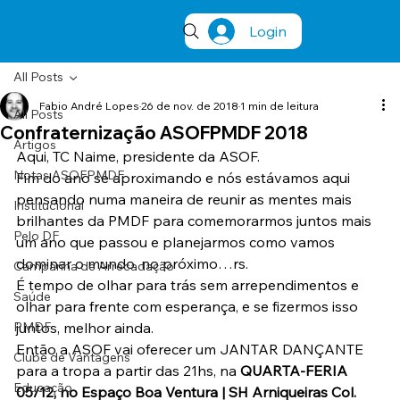
Login
All Posts
Fabio André Lopes
26 de nov. de 2018
1 min de leitura
All Posts
Confraternização ASOFPMDF 2018
Artigos
Aqui, TC Naime, presidente da ASOF.
Notas ASOFPMDF
Fim do ano se aproximando e nós estávamos aqui 
pensando numa maneira de reunir as mentes mais 
Institucional
brilhantes da PMDF para comemorarmos juntos mais 
Pelo DF
um ano que passou e planejarmos como vamos 
dominar o mundo, no próximo…rs.
Campanha de Arrecadação
É tempo de olhar para trás sem arrependimentos e 
Saúde
olhar para frente com esperança, e se fizermos isso 
PMDF
juntos, melhor ainda.
Então a ASOF vai oferecer um JANTAR DANÇANTE 
Clube de Vantagens
para a tropa a partir das 21hs, na 
QUARTA-FERIA  
Educação
05/12, no Espaço Boa Ventura | SH Arniqueiras Col. 