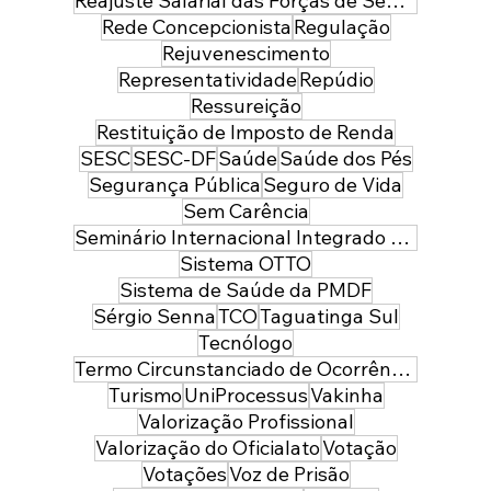
Reajuste Salarial das Forças de Segurança do Distrito Federal
Rede Concepcionista
Regulação
Rejuvenescimento
Representatividade
Repúdio
Ressureição
Restituição de Imposto de Renda
SESC
SESC-DF
Saúde
Saúde dos Pés
Segurança Pública
Seguro de Vida
Sem Carência
Seminário Internacional Integrado de Segurança Pública e Defesa
Sistema OTTO
Sistema de Saúde da PMDF
Sérgio Senna
TCO
Taguatinga Sul
Tecnólogo
Termo Circunstanciado de Ocorrência
Turismo
UniProcessus
Vakinha
Valorização Profissional
Valorização do Oficialato
Votação
Votações
Voz de Prisão