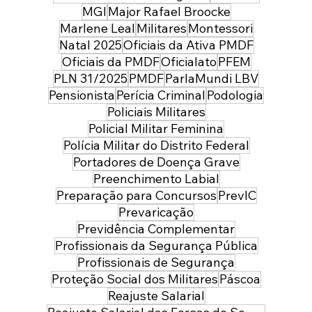
MGI
Major Rafael Broocke
Marlene Leal
Militares
Montessori
Natal 2025
Oficiais da Ativa PMDF
Oficiais da PMDF
Oficialato
PFEM
PLN 31/2025
PMDF
ParlaMundi LBV
Pensionista
Perícia Criminal
Podologia
Policiais Militares
Policial Militar Feminina
Polícia Militar do Distrito Federal
Portadores de Doença Grave
Preenchimento Labial
Preparação para Concursos
PrevIC
Prevaricação
Previdência Complementar
Profissionais da Segurança Pública
Profissionais de Segurança
Proteção Social dos Militares
Páscoa
Reajuste Salarial