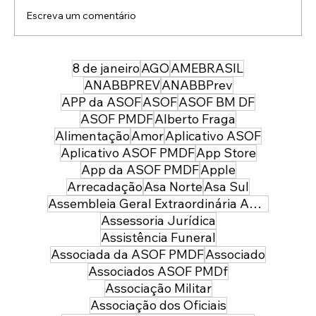
eventos em Santa...
Escreva um comentário
8 de janeiro
AGO
AMEBRASIL
ANABBPREV
ANABBPrev
APP da ASOF
ASOF
ASOF BM DF
ASOF PMDF
Alberto Fraga
Alimentação
Amor
Aplicativo ASOF
Aplicativo ASOF PMDF
App Store
App da ASOF PMDF
Apple
Arrecadação
Asa Norte
Asa Sul
Assembleia Geral Extraordinária ASOF PMDF
Assessoria Jurídica
Assistência Funeral
Associada da ASOF PMDF
Associado
Associados ASOF PMDf
Associação Militar
Associação dos Oficiais