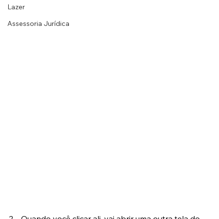
Lazer
Assessoria Jurídica
2 – Quando você clicar ali, vai abrir uma outra tela do 