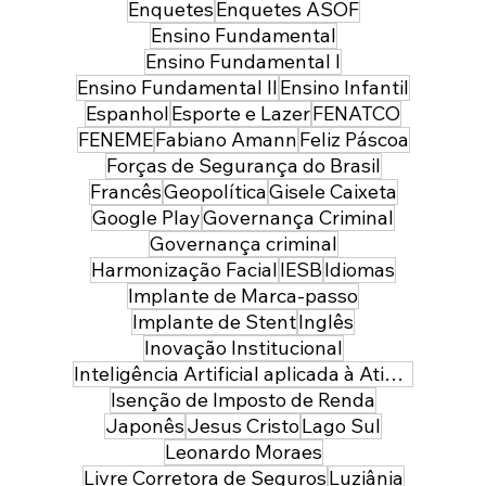
Enquetes
Enquetes ASOF
Ensino Fundamental
Ensino Fundamental I
Ensino Fundamental II
Ensino Infantil
Espanhol
Esporte e Lazer
FENATCO
FENEME
Fabiano Amann
Feliz Páscoa
Forças de Segurança do Brasil
Francês
Geopolítica
Gisele Caixeta
Google Play
Governança Criminal
Governança criminal
Harmonização Facial
IESB
Idiomas
Implante de Marca-passo
Implante de Stent
Inglês
Inovação Institucional
Inteligência Artificial aplicada à Atividade Policial
Isenção de Imposto de Renda
Japonês
Jesus Cristo
Lago Sul
Leonardo Moraes
Livre Corretora de Seguros
Luziânia