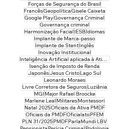
Forças de Segurança do Brasil
Francês
Geopolítica
Gisele Caixeta
Google Play
Governança Criminal
Governança criminal
Harmonização Facial
IESB
Idiomas
Implante de Marca-passo
Implante de Stent
Inglês
Inovação Institucional
Inteligência Artificial aplicada à Atividade Policial
Isenção de Imposto de Renda
Japonês
Jesus Cristo
Lago Sul
Leonardo Moraes
Livre Corretora de Seguros
Luziânia
MGI
Major Rafael Broocke
Marlene Leal
Militares
Montessori
Natal 2025
Oficiais da Ativa PMDF
Oficiais da PMDF
Oficialato
PFEM
PLN 31/2025
PMDF
ParlaMundi LBV
Pensionista
Perícia Criminal
Podologia