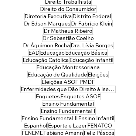
Direito Trabalhista
Direito do Consumidor
Diretoria Executiva
Distrito Federal
Dr Edson Marques
Dr Fabrício Klein
Dr Matheus Ribeiro
Dr Sebastião Coelho
Dr Águimon Rocha
Dra. Lívia Borges
EAD
Educação
Educação Básica
Educação Católica
Educação Infantil
Educação Montessoriana
Educação de Qualidade
Eleições
Eleições ASOF PMDF
Enfermidades que Dão Direito à Isenção de Imposto de Renda
Enquetes
Enquetes ASOF
Ensino Fundamental
Ensino Fundamental I
Ensino Fundamental II
Ensino Infantil
Espanhol
Esporte e Lazer
FENATCO
FENEME
Fabiano Amann
Feliz Páscoa