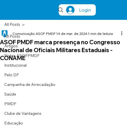
Login
All Posts
Comunicação ASOF PMDF
14 de mar. de 2024
1 min de leitura
All Posts
ASOF PMDF marca presença no Congresso
Artigos
Nacional de Oficiais Militares Estaduais -
Notas ASOFPMDF
CONAME
Institucional
Pelo DF
Campanha de Arrecadação
Saúde
PMDF
Clube de Vantagens
Educação