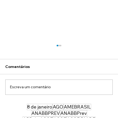
Comentários
Escreva um comentário
8 de janeiro
AGO
AMEBRASIL
43 anos depois da sua entrada, temos
uma PMDF mais forte, moderna e
ANABBPREV
ANABBPrev