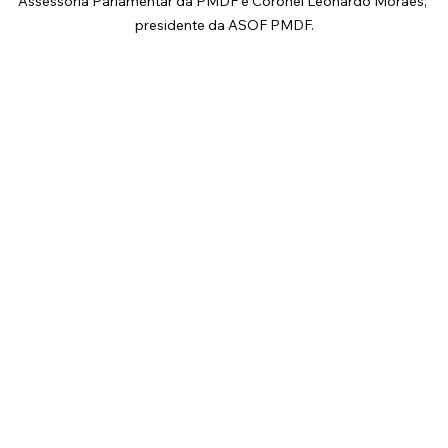
Assessoria Parlamentar da PMDF e Coronel Leonardo Moraes, 
presidente da ASOF PMDF.