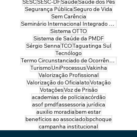
SESC
SESC-DF
Saúde
Saúde dos Pés
Segurança Pública
Seguro de Vida
Sem Carência
Seminário Internacional Integrado de Segurança Pública e Defesa
Sistema OTTO
Sistema de Saúde da PMDF
Sérgio Senna
TCO
Taguatinga Sul
Tecnólogo
Termo Circunstanciado de Ocorrência
Turismo
UniProcessus
Vakinha
Valorização Profissional
Valorização do Oficialato
Votação
Votações
Voz de Prisão
academias de polícia
acórdão
asof pmdf
assessoria jurídica
auxilio moradia
bem estar
benefícios ao associado
bpchoque
campanha institucional