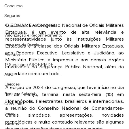
Concurso
Seguros
O CONAME – Congresso Nacional de Oficiais Militares 
Papo Jurídico ASOF PMDF
Estaduais, é um evento de alta relevância e 
Valorização e Reconhecimento
representatividade junto às Instituições Militares 
Imposto de Renda
Estaduais e à classe dos Oficiais Militares Estaduais, 
aos Poderes Executivo, Legislativo e Judiciário, ao 
Eventos
Ministério Público, à imprensa e aos demais órgãos 
1º Seminário ASOF PMDF
envolvidos na Segurança Pública Nacional, além da 
sociedade como um todo.
AGO
Eleições
A edição de 2024 do congresso, que teve início no dia 
13 de março, termina nesta sexta-feira (15) em 
Reajuste Salarial
Florianópolis. Palestrantes brasileiros e internacionais, 
Convênios
a reunião do Conselho Nacional de Comandantes-
Laser
Gerais, simpósios, apresentações, novidades 
tecnológicas e muito conteúdo relevante são algumas 
Turismo
das muitas atrações desse concorrido evento.