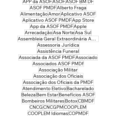
preparada para servir à sociedade:
APP da ASOF
ASOF
ASOF BM DF
parabéns policial militar feminina!
ASOF PMDF
Alberto Fraga
Alimentação
Amor
Aplicativo ASOF
Aplicativo ASOF PMDF
App Store
App da ASOF PMDF
Apple
Arrecadação
Asa Norte
Asa Sul
Assembleia Geral Extraordinária ASOF PMDF
Assessoria Jurídica
Assistência Funeral
Associada da ASOF PMDF
Associado
Associados ASOF PMDf
Associação Militar
Associação dos Oficiais
Associação dos Oficiais da PMDF
Atendimento Eletivo
Bacharelado
Beleza
Bem Estar
Benefícios ASOF
Bombeiros Militares
Botox
CBMDF
CNCG
CNCGPM
COOPLEM
COOPLEM Idiomas
COPMDF