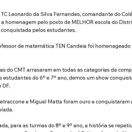
 TC Leonardo da Silva Fernandes, comandante do Colég
u a homenagem pelo posto de MELHOR escola do Distrit
 conquistada pelos estudantes.
ofessor de matemática TEN Candeia foi homenageado
.
tas do CMT arrasaram em todas as categorias da compe
 os estudantes do 6º e 7º ano, demos um show conquist
 DF. 
Petraccone e Miguel Matta foram ouro e conquistaram a
píada.
ada, para as turmas do 8º e 9º ano, a história se repeti