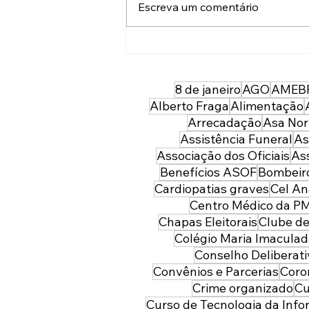
Escreva um comentário
43 anos depois da sua
entrada, temos uma PMDF
mais forte, moderna e
8 de janeiro
AGO
AMEB
preparada para servir à
Alberto Fraga
Alimentação
sociedade: parabéns
Arrecadação
Asa Nor
policial militar feminina!
Assistência Funeral
As
Associação dos Oficiais
As
Benefícios ASOF
Bombeiro
Cardiopatias graves
Cel An
Centro Médico da P
Chapas Eleitorais
Clube de
Colégio Maria Imacula
Conselho Deliberat
Convênios e Parcerias
Coro
Crime organizado
Cu
Curso de Tecnologia da Inf