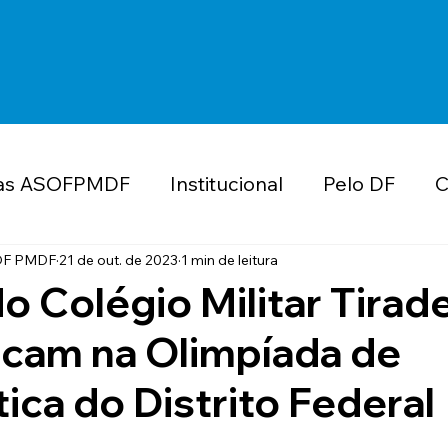
as ASOFPMDF
Institucional
Pelo DF
C
ube de Vantagens
Educação
Concurso
OF PMDF
21 de out. de 2023
1 min de leitura
o Colégio Militar Tirad
acam na Olimpíada de
MDF
Valorização e Reconhecimento
Impo
ca do Distrito Federal
DF
AGO
Eleições
Reajuste Salarial