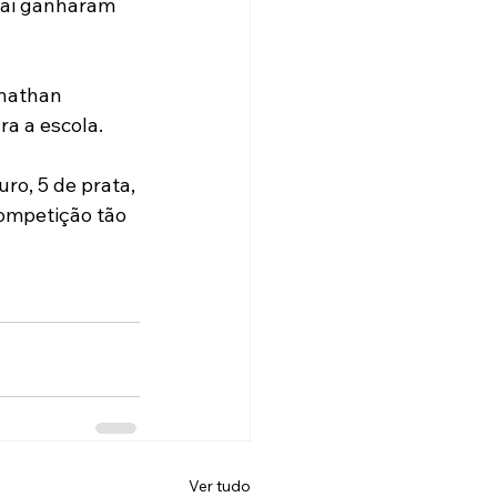
ai ganharam  
onathan 
a a escola. 
ro, 5 de prata, 
ompetição tão 
Ver tudo