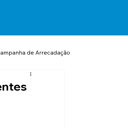
ampanha de Arrecadação
Seguros
entes
sto de Renda
Eventos
Convênios
Laser