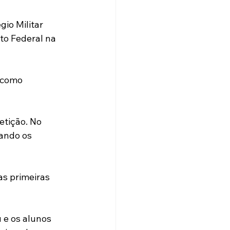
io Militar 
o Federal na 
 como 
tição. No 
ando os 
s primeiras 
u e os alunos 