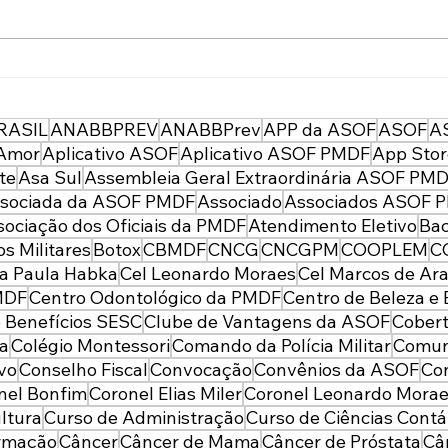
Obra literária inspirada no
ASO
combate ao crime
Bene
organizado já nasce como
Jurí
RASIL
ANABBPREV
ANABBPrev
APP da ASOF
ASOF
A
referência para
espe
Amor
Aplicativo ASOF
Aplicativo ASOF PMDF
App Sto
profissionais da segurança
ate
te
Asa Sul
Assembleia Geral Extraordinária ASOF PM
pública
e se
sociada da ASOF PMDF
Associado
Associados ASOF 
e su
sociação dos Oficiais da PMDF
Atendimento Eletivo
Bac
s Militares
Botox
CBMDF
CNCG
CNCGPM
COOPLEM
C
a Paula Habka
Cel Leonardo Moraes
Cel Marcos de Ara
MDF
Centro Odontológico da PMDF
Centro de Beleza e 
 Benefícios SESC
Clube de Vantagens da ASOF
Cobert
da
Colégio Montessori
Comando da Polícia Militar
Comun
ivo
Conselho Fiscal
Convocação
Convênios da ASOF
Con
nel Bonfim
Coronel Elias Miler
Coronel Leonardo Mora
ltura
Curso de Administração
Curso de Ciências Contá
ormação
Câncer
Câncer de Mama
Câncer de Próstata
Câ