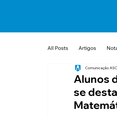
All Posts
Artigos
Not
Saúde
PMDF
Cl
Comunicação AS
Alunos d
se dest
Papo Jurídico ASOF P
Matemáti
1º Seminário ASOF PM