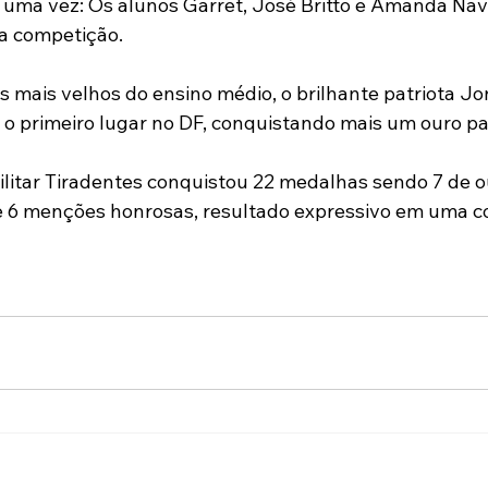
 uma vez: Os alunos Garret, José Britto e Amanda Nav
a competição.
os mais velhos do ensino médio, o brilhante patriota J
 o primeiro lugar no DF, conquistando mais um ouro par
ilitar Tiradentes conquistou 22 medalhas sendo 7 de ou
e 6 menções honrosas, resultado expressivo em uma c