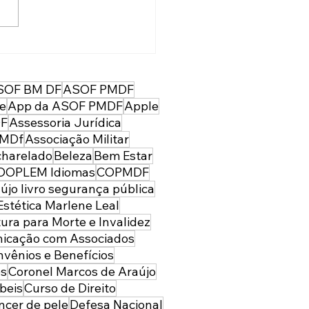
F Convênios e
fícios: a Assessoria
dica oferece suporte
SOF BM DF
ASOF PMDF
cializado,
re
App da ASOF PMDF
Apple
ndimento humanizado
DF
Assessoria Jurídica
gurança para o oficial
PMDf
Associação Militar
a família
harelado
Beleza
Bem Estar
OOPLEM Idiomas
COPMDF
újo livro segurança pública
Estética Marlene Leal
ura para Morte e Invalidez
icação com Associados
vênios e Benefícios
es
Coronel Marcos de Araújo
beis
Curso de Direito
ncer de pele
Defesa Nacional