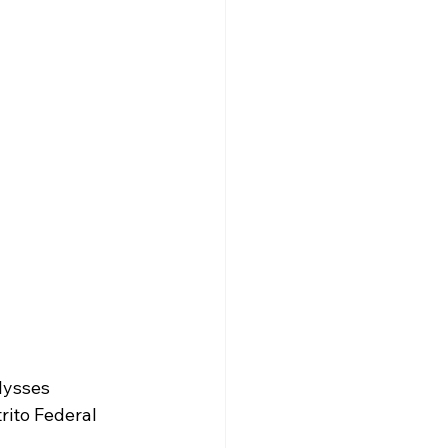
lysses 
ito Federal 