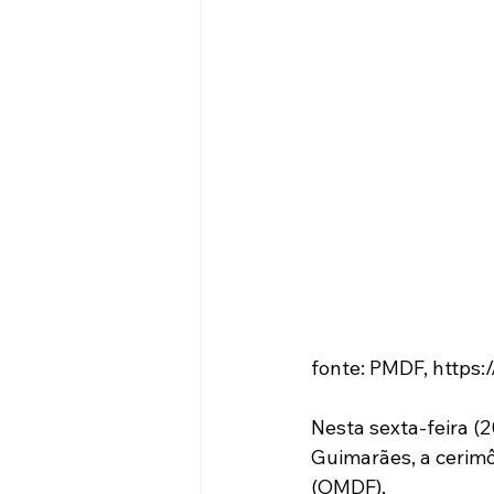
fonte: PMDF, http
Nesta sexta-feira (
Guimarães, a cerimô
(OMDF). 