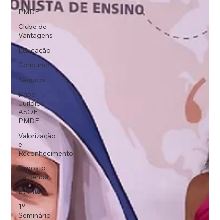
PMDF
Clube de
Vantagens
Educação
Concurso
Seguros
Papo
Jurídico
ASOF
PMDF
Valorização
e
Reconhecimento
Imposto
de Renda
Eventos
1º
Seminário