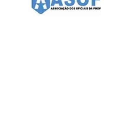
Comunicação ASOF PMDF
6 de jul.
2 min de leitura
ASOF Convênios e Benefícios: Colégio
Maria Imaculada (Lago Sul)
A ASOF PMDF segue apresentando aos seus associados as
instituições que fazem parte da sua rede de convênios e
parcerias. Desta vez, a visita foi ao Colégio Maria Imaculada,
localizado na QI 5 do Lago Sul, uma instituição católica que
integra a Rede Concepcionista de Ensino e oferece uma
proposta educacional voltada à formação integral dos