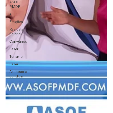
ASOF
PMDF
AGO
Eleições
Reajuste
Salarial
Convênios
Laser
Turismo
Lazer
Assessoria
Jurídica