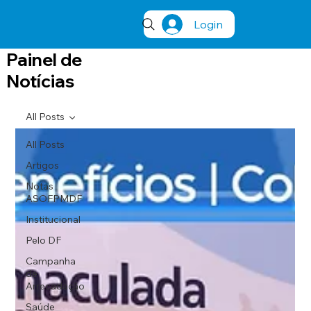
Login
Painel de
Notícias
All Posts
All Posts
Artigos
Notas
ASOFPMDF
Institucional
Pelo DF
Campanha
de
Arrecadação
Saúde