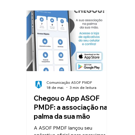
Clube de Vantagens
Educação
Valorização e Reconhecimento
I
Reajuste Salarial
Convênios
Comunicação ASOF PMDF
18 de mai.
3 min de leitura
Chegou o App ASOF
PMDF: a associação na
palma da sua mão
A ASOF PMDF lançou seu
aplicativo oficial para aproximar