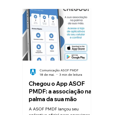
Clube de Vantagens
Educação
Valorização e Reconhecimento
I
Reajuste Salarial
Convênios
Comunicação ASOF PMDF
18 de mai.
3 min de leitura
Chegou o App ASOF
PMDF: a associação na
palma da sua mão
A ASOF PMDF lançou seu
aplicativo oficial para aproximar