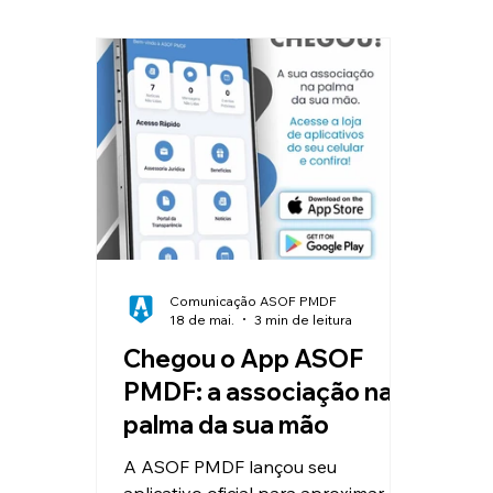
Clube de Vantagens
Educação
Valorização e Reconhecimento
I
Reajuste Salarial
Convênios
Comunicação ASOF PMDF
18 de mai.
3 min de leitura
Chegou o App ASOF
PMDF: a associação na
palma da sua mão
A ASOF PMDF lançou seu
aplicativo oficial para aproximar