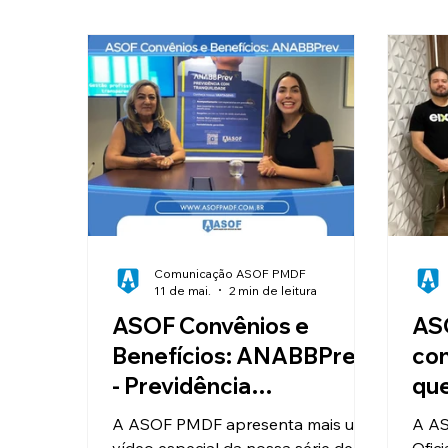
Clube de Vantagens
Educação
Valorização e Reconhecimento
I
Reajuste Salarial
Convênios
Comunicação ASOF PMDF
11 de mai.
2 min de leitura
ASOF Convênios e
AS
Benefícios: ANABBPrev
con
- Previdência
que
Complementar
fin
A ASOF PMDF apresenta mais um
A AS
ofi
vídeo especial da nossa série de
Ofici