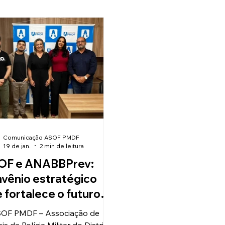
Concurso
Seguros
Papo Jurídico A
mposto de Renda
Eventos
1º Seminário
Laser
Turismo
Lazer
Assessoria Juríd
Comunicação ASOF PMDF
19 de jan.
2 min de leitura
OF e ANABBPrev:
vênio estratégico
 fortalece o futuro
anceiro e social dos
OF PMDF – Associação de
ciais da PMDF
ais da Polícia Militar do Distrito