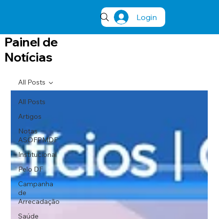
Login
Painel de
Notícias
All Posts
All Posts
Artigos
Notas
ASOFPMDF
Institucional
Pelo DF
Campanha
de
Arrecadação
Saúde