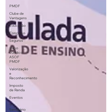
PMDF
Clube de
Vantagens
Educação
Concurso
Seguros
Papo
Jurídico
ASOF
PMDF
Valorização
e
Reconhecimento
Imposto
de Renda
Eventos
1º
Seminário