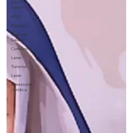
ASOF
PMDF
AGO
Eleições
Reajuste
Salarial
Convênios
Laser
Turismo
Lazer
Assessoria
Jurídica