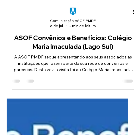
Comunicação ASOF PMDF
6 de jul.
2 min de leitura
ASOF Convênios e Benefícios: Colégio
Maria Imaculada (Lago Sul)
A ASOF PMDF segue apresentando aos seus associados as
instituições que fazem parte da sua rede de convênios e
parcerias. Desta vez, a visita foi ao Colégio Maria Imaculada,
localizado na QI 5 do Lago Sul, uma instituição católica que
integra a Rede Concepcionista de Ensino e oferece uma
proposta educacional voltada à formação integral dos
estudantes.