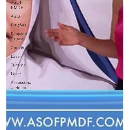
ASOF
PMDF
AGO
Eleições
Reajuste
Salarial
Convênios
Laser
Turismo
Lazer
Assessoria
Jurídica