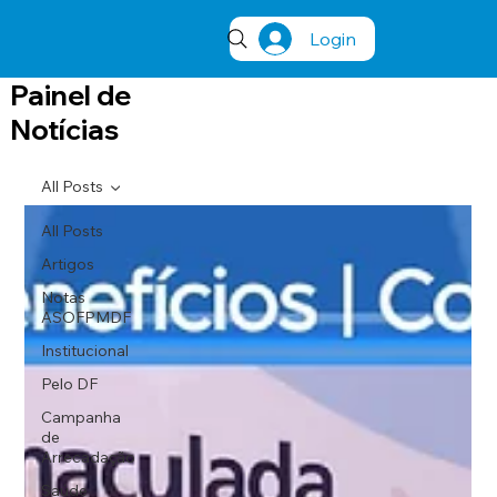
Login
Painel de
Notícias
All Posts
All Posts
Artigos
Notas
ASOFPMDF
Institucional
Pelo DF
Campanha
de
Arrecadação
Saúde