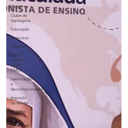
PMDF
Clube de
Vantagens
Educação
Concurso
Seguros
Papo
Jurídico
ASOF
PMDF
Valorização
e
Reconhecimento
Imposto
de Renda
Eventos
1º
Seminário