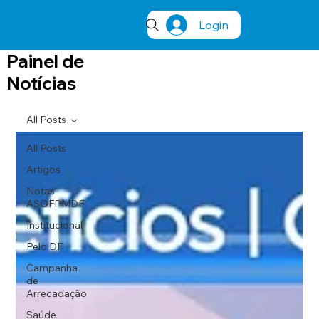
Login
Painel de
Notícias
All Posts
All Posts
Artigos
Notas
ASOFPMDF
Institucional
Pelo DF
Campanha
de
Arrecadação
Saúde