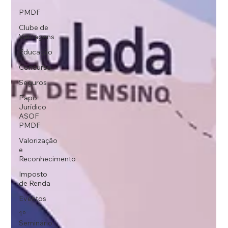
PMDF
Clube de
Vantagens
Educação
Concurso
Seguros
Papo
Jurídico
ASOF
PMDF
Valorização
e
Reconhecimento
Imposto
de Renda
Eventos
1º
Seminário