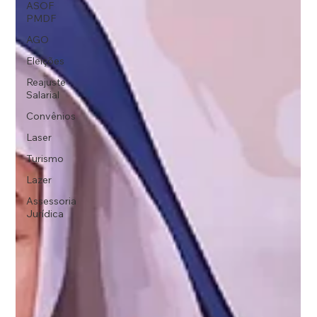
ASOF
PMDF
AGO
Eleições
Reajuste
Salarial
Convênios
Laser
Turismo
Lazer
Assessoria
Jurídica