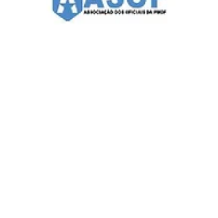
Comunicação ASOF PMDF
6 de jul.
2 min de leitura
ASOF Convênios e Benefícios: Colégio
Maria Imaculada (Lago Sul)
A ASOF PMDF segue apresentando aos seus associados as
instituições que fazem parte da sua rede de convênios e
parcerias. Desta vez, a visita foi ao Colégio Maria Imaculada,
localizado na QI 5 do Lago Sul, uma instituição católica que
integra a Rede Concepcionista de Ensino e oferece uma
proposta educacional voltada à formação integral dos