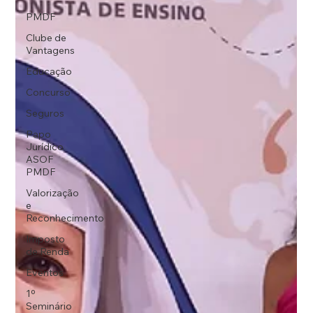
PMDF
Clube de
Vantagens
Educação
Concurso
Seguros
Papo
Jurídico
ASOF
PMDF
Valorização
e
Reconhecimento
Imposto
de Renda
Eventos
1º
Seminário