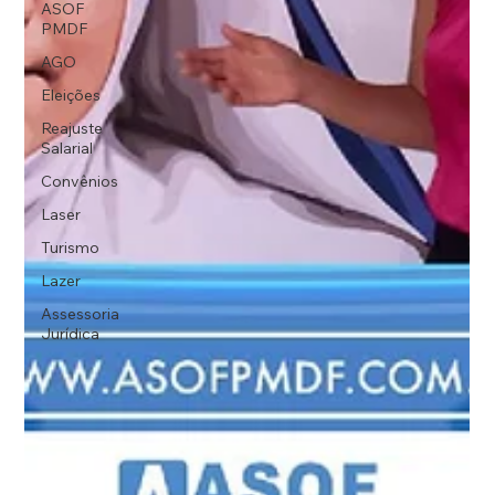
ASOF
PMDF
AGO
Eleições
Reajuste
Salarial
Convênios
Laser
Turismo
Lazer
Assessoria
Jurídica