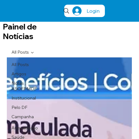
Login
Painel de
Notícias
All Posts
All Posts
Artigos
Notas
ASOFPMDF
Institucional
Pelo DF
Campanha
de
Arrecadação
Saúde