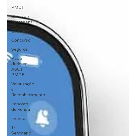
PMDF
Clube de
Vantagens
Educação
Concurso
Seguros
Papo
Jurídico
ASOF
PMDF
Valorização
e
Reconhecimento
Imposto
de Renda
Eventos
1º
Seminário